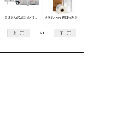
高速运动式底封机+可视型收缩炉 Calpack BF240+CT150
法国Bollore 进口收缩膜
上一页
1
/
1
下一页
富茂（上海）包装器材有限公司
手机（微信同号）：13761896558、13482413790
客服电话：021-6236 7218、13482413790
公司邮箱：full-more@full-more.com.cn
地址：上海市普陀区银杏路659弄5号楼1楼