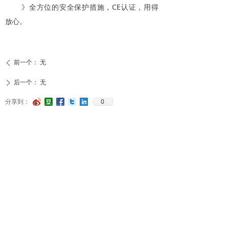
》全方位的安全保护措施，CE认证，用得
放心。
前一个：
无
ꄴ
后一个：
无
ꄲ
0
分享到：
富茂（上海）包装器材有限公司
手机（微信同号）：13761896558、13482413790
客服电话：021-6236 7218、13482413790
公司邮箱：full-more@full-more.com.cn
地址：上海市普陀区银杏路659弄5号楼1楼