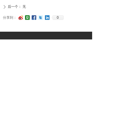
后一个：
无
ꄲ
0
分享到：
富茂（上海）包装器材有限公司
手机（微信同号）：13761896558、13482413790
客服电话：021-6236 7218、13482413790
公司邮箱：full-more@full-more.com.cn
地址：上海市普陀区银杏路659弄5号楼1楼
关注富茂包装微信公众号
版权所有© 富茂（上海）包装器材贸易有限公司