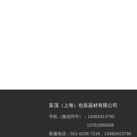
富茂（上海）包装器材有限公司
手机（微信同号）：13482413790
13761896558
客服电话：021-6236 7218，13482413790