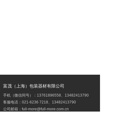
富茂（上海）包装器材有限公司
手机（微信同号）：13761896558、13482413790
客服电话：021-6236 7218、13482413790
公司邮箱：full-more@full-more.com.cn
地址：上海市普陀区银杏路659弄5号楼1楼